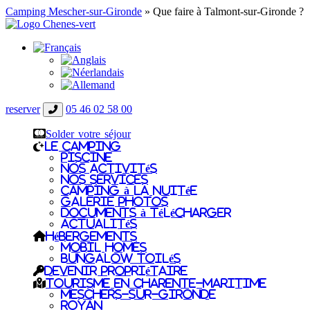
Camping Mescher-sur-Gironde
»
Que faire à Talmont-sur-Gironde ?
reserver
05 46 02 58 00
Solder votre séjour
Le camping
Piscine
Nos Activités
Nos Services
Camping à la nuitée
Galerie photos
Documents à télécharger
Actualités
Hébergements
Mobil homes
Bungalow toilés
Devenir propriétaire
Tourisme en Charente-Maritime
Meschers-sur-Gironde
Royan