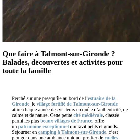
Que faire à Talmont-sur-Gironde ?
Balades, découvertes et activités pour
toute la famille
Perché sur une presqu’île au bord de l’
estuaire de la
Gironde
, le
village fortifié de Talmont-sur-Gironde
attire chaque année des visiteurs en quête d’authenticité, de
calme et de nature. Cette petite
cité médiévale
, classée
parmi les plus
beaux villages de France
, offre
un
patrimoine exceptionnel
qui ravit petits et grands.
Séjourner en
camping à Talmont-sur-Gironde
, c’est
plonger dans une ambiance unique, profiter de
ruelles