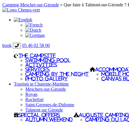
Camping Mescher-sur-Gironde
»
Que faire à Talmont-sur-Gironde ? Ba
book
05 46 02 58 00
The campsite
Swimming pool
Activities
Services
Accommoda
Camping by the night
Mobile h
Photo gallery
Canvas b
Tourism in Charente-Maritime
Meschers-sur-Gironde
Royan
Rochefort
Saint-Georges-de-Didonne
Talmont sur Gironde
Special offers
Auguste campin
Autumn Weekend
Camping du La