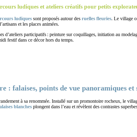
rcours ludiques et ateliers créatifs pour petits explorate
rcours ludiques
sont proposés autour des
ruelles fleuries
. Le village 
d’artisans et les places animées.
s d’ateliers participatifs : peinture sur coquillages, initiation au model
idi festif dans ce décor hors du temps.
e : falaises, points de vue panoramiques et s
randement à sa renommée. Installé sur un promontoire rocheux, le village
alaises blanches
plongent dans l’eau et révèlent des contrastes superbes