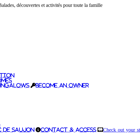
lades, découvertes et activités pour toute la famille
tion
omes
ungalows
Become an owner
g
c de Saujon
Contact & Access
Check out your s