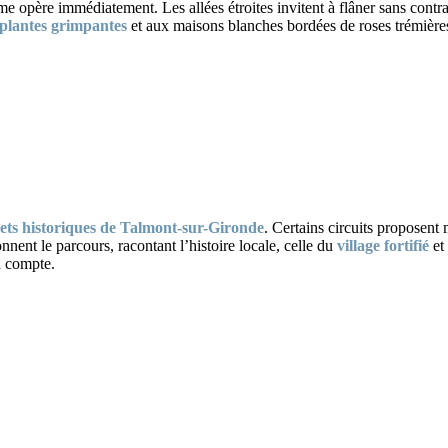
rme opère immédiatement. Les allées étroites invitent à flâner sans contra
plantes grimpantes
et aux maisons blanches bordées de roses trémières
rets historiques de Talmont-sur-Gironde
. Certains circuits proposent
nent le parcours, racontant l’histoire locale, celle du
village fortifié
et
n compte.