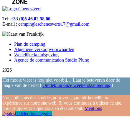
Tel:
+33 (0)5 46 02 58 00
E-mail :
campingleschenesverts17@gmail.com
Plan du camping
Algemene verkoopvoorwaarden
Wettelijke kennisgeving
Agence de communication Studio Plune
2026
Het mooie weer is nog niet voorbij… Laat je betoveren door de
magie van de herfst !
Ontdek nu onze weekendaanbieding
!
Nous utilisons des cookies pour vous garantir la meilleure
expérience sur notre site web. Si vous continuez à utiliser ce site,
nous supposerons que vous en êtes satisfait.
Mentions
légales
Ok
Mentions légales