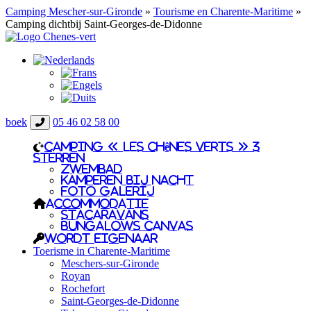
Camping Mescher-sur-Gironde
»
Tourisme en Charente-Maritime
»
Camping dichtbij Saint-Georges-de-Didonne
boek
05 46 02 58 00
Camping « Les Chênes Verts » 3
sterren
zwembad
Kamperen bij nacht
Foto galerij
Accommodatie
Stacaravans
Bungalows canvas
Wordt eigenaar
Toerisme in Charente-Maritime
Meschers-sur-Gironde
Royan
Rochefort
Saint-Georges-de-Didonne