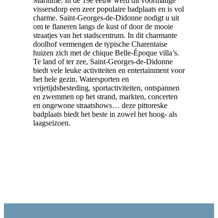
Maritime. In de 19e eeuw werd dit voormalige
vissersdorp een zeer populaire badplaats en is vol
charme. Saint-Georges-de-Didonne nodigt u uit
om te flaneren langs de kust of door de mooie
straatjes van het stadscentrum. In dit charmante
doolhof vermengen de typische Charentaise
huizen zich met de chique Belle-Époque villa’s.
Te land of ter zee, Saint-Georges-de-Didonne
biedt vele leuke activiteiten en entertainment voor
het hele gezin. Watersporten en
vrijetijdsbesteding, sportactiviteiten, ontspannen
en zwemmen op het strand, markten, concerten
en ongewone straatshows… deze pittoreske
badplaats biedt het beste in zowel het hoog- als
laagseizoen.