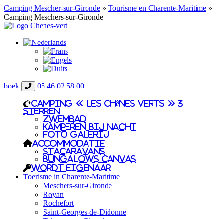
Camping Mescher-sur-Gironde
»
Tourisme en Charente-Maritime
»
Camping Meschers-sur-Gironde
boek
05 46 02 58 00
Camping « Les Chênes Verts » 3
sterren
zwembad
Kamperen bij nacht
Foto galerij
Accommodatie
Stacaravans
Bungalows canvas
Wordt eigenaar
Toerisme in Charente-Maritime
Meschers-sur-Gironde
Royan
Rochefort
Saint-Georges-de-Didonne