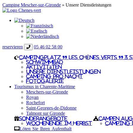
Camping Mescher-sur-Gironde
»
Unsere Dienstleistungen
reservieren
05 46 02 58 00
CAMPINGPLATZ ” LES CHÊNES VERTS ” 3 
Schwimmbad
Aktivitäten
Unsere Dienstleistungen
Camping pro nacht
Fotogalerie
Tourismus in Charente-Maritime
Meschers-sur-Gironde
Royan
Rochefort
Saint-Georges-de-Didonne
Talmont sur Gironde
Sonderangebote
Campen aug
Wochenende im Herbst
Camping 
Löten Sie Ihren Aufenthalt